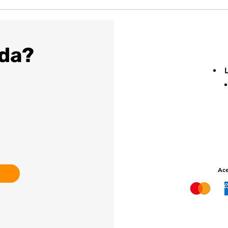
da?
Ace