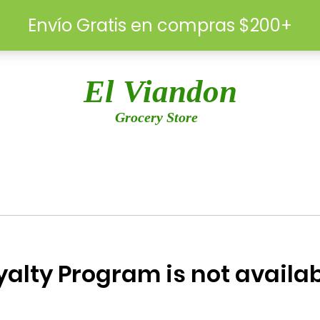
El Viandon
Grocery Store
yalty Program is not availab