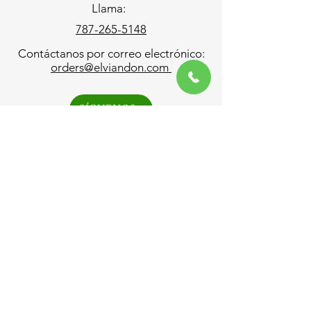
Llama:
787-265-5148
Contáctanos por correo electrónico:
orders@elviandon.com
SÍGUENOS
HORARIO:
Lunes - Viernes: 8:00am - 5:00pm
Sábado: 8:00am - 1:00pm​​
​Domingo: Cerrado
Envíos y Devoluciones
Términos y Condiciones